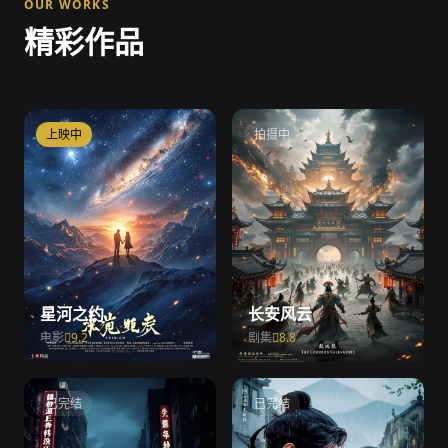
OUR WORKS
精彩作品
上映中
拍摄中
星河之约
长安风云
电影
9.2
剧集
8.8
已完结
已完结